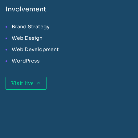
Involvement
Brand Strategy
Web Design
Web Development
WordPress
Visit live